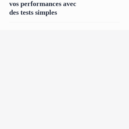
vos performances avec
des tests simples
17 septembre 2024
6 min
ACTU
Comment
configurer un
environnement de
développement
sécurisé pour les
applications
mobiles iOS?
17 septembre 2024
6 min
ACTU
Comment intégrer les