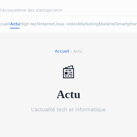
r l'écosystème des startups tech
cueil
Actu
High tech
Internet
Jeux-video
Marketing
Matériel
Smartpho
Accueil
› Actu
📰
Actu
L'actualité tech et informatique