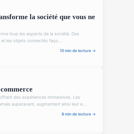
nsforme la société que vous ne
orme tous les aspects de la société. Des
g et les objets connectés faço...
10 min de lecture →
 E-commerce
 offrant des expériences immersives. Les
ais auparavant, augmentant ainsi leur e...
8 min de lecture →