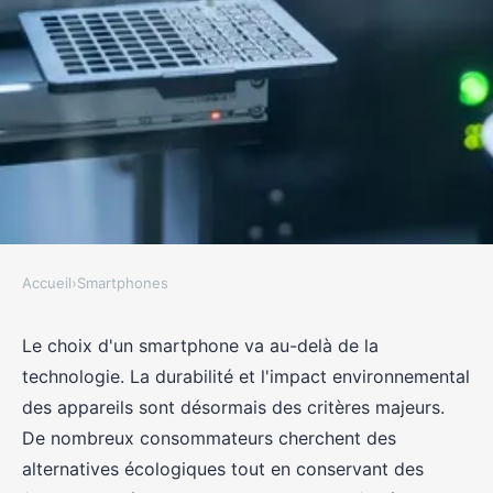
Accueil
›
Smartphones
SMARTPHONES
Comparatif smartphones : Les
Le choix d'un smartphone va au-delà de la
technologie. La durabilité et l'impact environnemental
choix les plus écologiques
des appareils sont désormais des critères majeurs.
De nombreux consommateurs cherchent des
Margot
•
9 octobre 2024
•
5 min de lecture
alternatives écologiques tout en conservant des