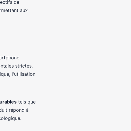
ectifs de
rmettant aux
martphone
tales strictes.
ue, l'utilisation
durables
tels que
duit répond à
cologique.