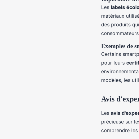
Les
labels écol
matériaux utilis
des produits qui
consommateurs e
Exemples de sm
Certains smartp
pour leurs
certi
environnemental
modèles, les uti
Avis d'exper
Les
avis d'expe
précieuse sur l
comprendre les 