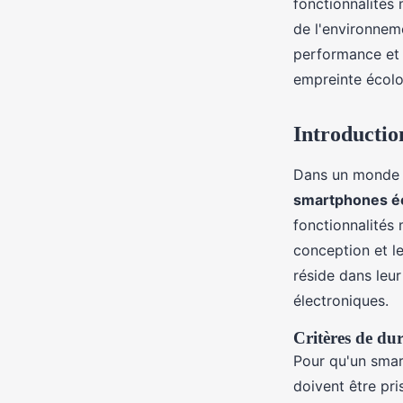
fonctionnalités
de l'environnem
Margot
•
9 octobre 2024
•
5 min de lecture
performance et 
empreinte écolo
Introductio
Dans un monde d
smartphones é
fonctionnalités
conception et l
réside dans leur
électroniques.
Critères de dur
Pour qu'un smar
doivent être pri