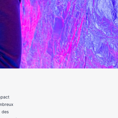
mpact
ombreux
t des