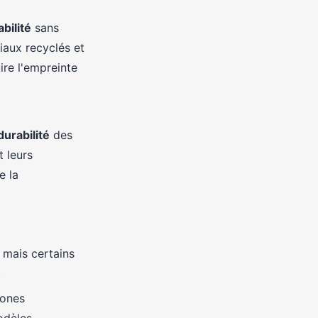
bilité
sans
iaux recyclés et
ire l'empreinte
durabilité
des
t leurs
e la
, mais certains
.
hones
odèles