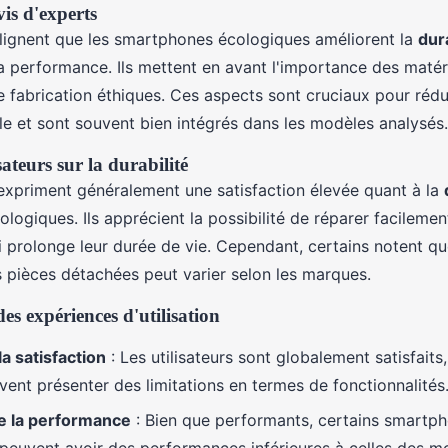
is d'experts
lignent que les smartphones écologiques améliorent la
dura
 performance. Ils mettent en avant l'importance des matér
e fabrication éthiques. Ces aspects sont cruciaux pour rédu
e et sont souvent bien intégrés dans les modèles analysés.
sateurs sur la durabilité
s expriment généralement une satisfaction élevée quant à la
ogiques. Ils apprécient la possibilité de réparer facilemen
i prolonge leur durée de vie. Cependant, certains notent qu
s pièces détachées peut varier selon les marques.
s expériences d'utilisation
la satisfaction
: Les utilisateurs sont globalement satisfaits
ent présenter des limitations en termes de fonctionnalités
de la performance
: Bien que performants, certains smartp
peuvent avoir des performances inférieures à celles des m