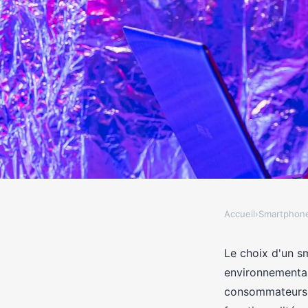
Accueil
›
Smartphon
SMARTPHONES
Comparatif smartphon
Le choix d'un sm
environnemental
plus écologiques
consommateurs c