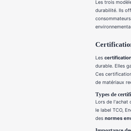
Les trois modèl
durabilité. Ils 
consommateurs d
environnemental
Certificatio
Les
certificati
durable. Elles g
Ces certification
de matériaux rec
Types de certif
Lors de l'achat 
le label TCO, E
des
normes en
Importance des