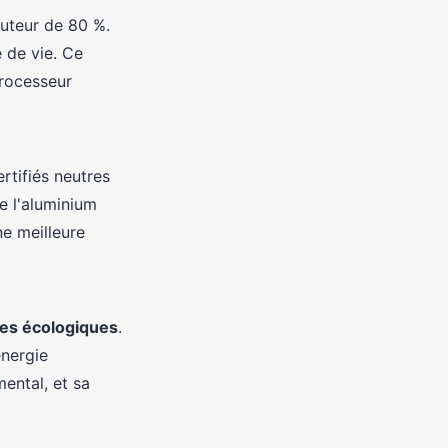
uteur de 80 %.
e de vie. Ce
rocesseur
rtifiés neutres
e l'aluminium
e meilleure
ues écologiques
.
énergie
ental, et sa