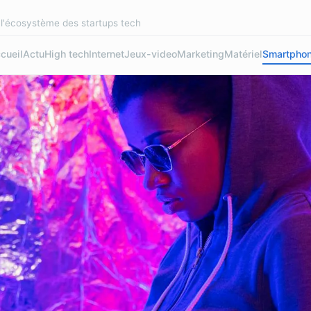
r l'écosystème des startups tech
cueil
Actu
High tech
Internet
Jeux-video
Marketing
Matériel
Smartpho