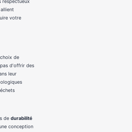
s respectueux
allient
ire votre
e choix de
pas d'offrir des
ans leur
cologiques
déchets
es de
durabilité
, une conception