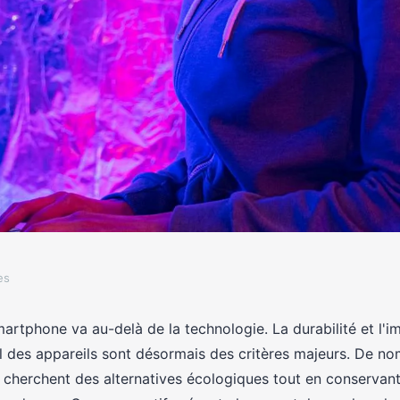
es
es : Les choix les
artphone va au-delà de la technologie. La durabilité et l'i
 des appareils sont désormais des critères majeurs. De n
herchent des alternatives écologiques tout en conservan