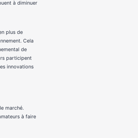
ibuent à diminuer
en plus de
ronnement. Cela
nnemental de
rs participent
res innovations
le marché.
mateurs à faire