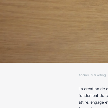
Accueil
›
Marketing
MARKETING
Création de contenu : 
La création de c
fondement de tou
stratégie digitale
attire, engage e