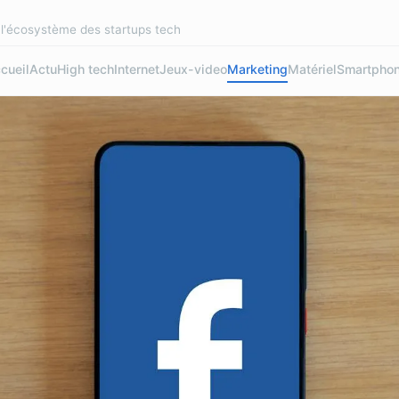
r l'écosystème des startups tech
cueil
Actu
High tech
Internet
Jeux-video
Marketing
Matériel
Smartpho