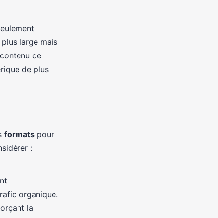
 seulement
 plus large mais
n contenu de
rique de plus
es
formats
pour
sidérer :
nt
rafic organique.
forçant la