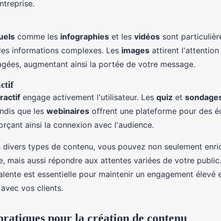
entreprise.
uels
comme les
infographies
et les
vidéos
sont particuliè
 des informations complexes. Les
images
attirent l'attentio
agées, augmentant ainsi la portée de votre message.
ctif
ractif
engage activement l'utilisateur. Les
quiz
et
sondage
andis que les
webinaires
offrent une plateforme pour des 
orçant ainsi la connexion avec l'audience.
s divers types de contenu, vous pouvez non seulement enric
le, mais aussi répondre aux attentes variées de votre public
lente est essentielle pour maintenir un engagement élevé e
 avec vos clients.
pratiques pour la création de contenu