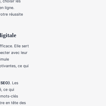
 choisir les
n ligne.
otre réussite
igitale
ficace. Elle sert
necter avec leur
imule
tivantes, ce qui
(SEO)
. Les
é, ce qui
s mots-clés
tre en tête des