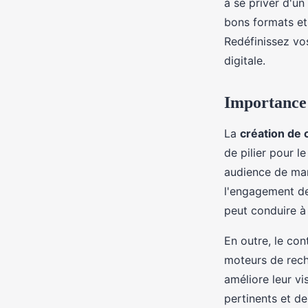
à se priver d'u
bons formats et 
Margot
•
9 octobre 2024
•
8 min de lecture
Redéfinissez vo
digitale.
Importance d
La
création de
de pilier pour l
audience de man
l'engagement des
peut conduire à 
En outre, le con
moteurs de reche
améliore leur vi
pertinents et d