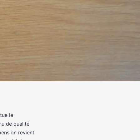
tue le
nu de qualité
mension revient