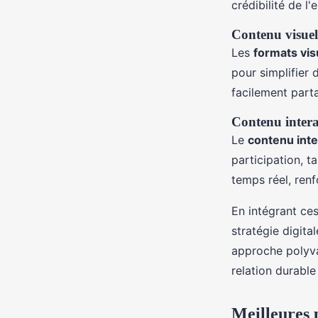
crédibilité de l'
Contenu visuel
Les
formats vis
pour simplifier
facilement part
Contenu intera
Le
contenu inte
participation, t
temps réel, renf
En intégrant ce
stratégie digita
approche polyva
relation durable
Meilleures 