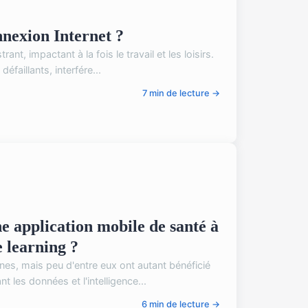
nexion Internet ?
t, impactant à la fois le travail et les loisirs.
faillants, interfére...
7 min de lecture →
 application mobile de santé à
 learning ?
es, mais peu d'entre eux ont autant bénéficié
 les données et l'intelligence...
6 min de lecture →