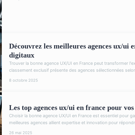
Découvrez les meilleures agences ux/ui e
digitaux
Trouver la bonne agence UX/UI en France peut transformer l'exp
classement exclusif présente des agences sélectionnées selon 
8 octobre 2025
Les top agences ux/ui en france pour vos
Choisir la bonne agence UX/UI en France est essentiel pour gar
meilleures agences allient expertise et innovation pour répond
26 mai 2025