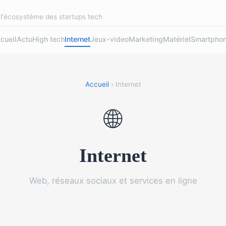
r l'écosystème des startups tech
cueil
Actu
High tech
Internet
Jeux-video
Marketing
Matériel
Smartpho
Accueil
› Internet
🌐
Internet
Web, réseaux sociaux et services en ligne