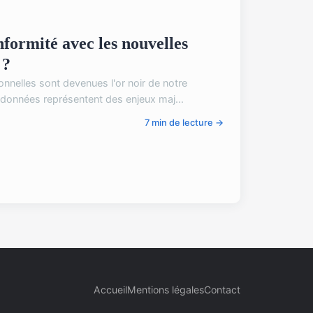
onformité avec les nouvelles
 ?
nnelles sont devenues l'or noir de notre
s données représentent des enjeux maj...
7 min de lecture →
Accueil
Mentions légales
Contact