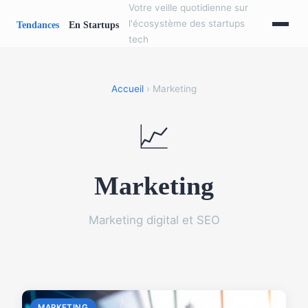
Votre veille quotidienne sur
l'écosystème des startups
tech
Accueil
› Marketing
📈
Marketing
Marketing digital et SEO
MARKETING