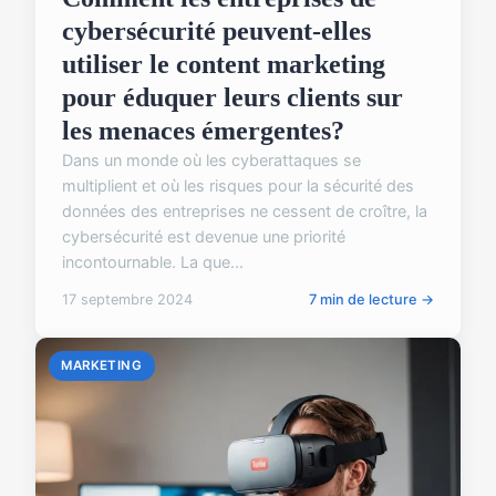
cybersécurité peuvent-elles
utiliser le content marketing
pour éduquer leurs clients sur
les menaces émergentes?
Dans un monde où les cyberattaques se
multiplient et où les risques pour la sécurité des
données des entreprises ne cessent de croître, la
cybersécurité est devenue une priorité
incontournable. La que...
17 septembre 2024
7 min de lecture →
MARKETING