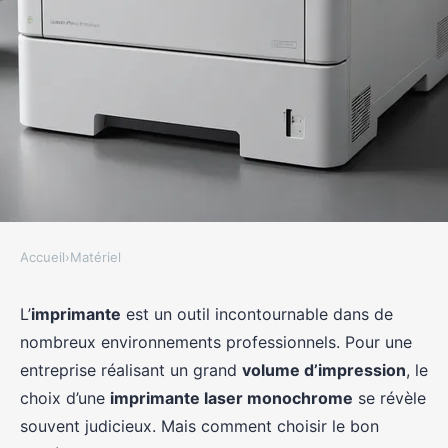
Accueil
›
Matériel
MATÉRIEL
Quels critères pour choisir une
L’
imprimante
est un outil incontournable dans de
nombreux environnements professionnels. Pour une
imprimante laser monochrome
entreprise réalisant un grand
volume d’impression
, le
pour un grand volume
choix d’une
imprimante laser monochrome
se révèle
d'impression?
souvent judicieux. Mais comment choisir le bon