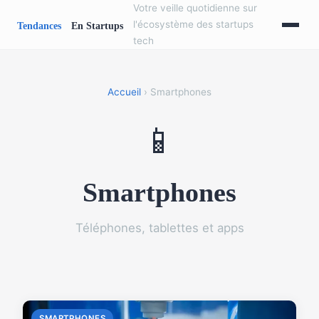
Votre veille quotidienne sur
l'écosystème des startups
tech
Accueil
› Smartphones
📱
Smartphones
Téléphones, tablettes et apps
SMARTPHONES