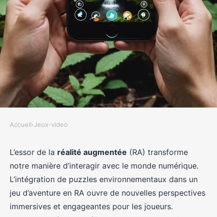
Accueil
›
Jeux-video
JEUX-VIDEO
Comment intégrer des puzzles
L’essor de la
réalité augmentée
(RA) transforme
notre manière d’interagir avec le monde numérique.
environnementaux dans un jeu
L’intégration de puzzles environnementaux dans un
d'aventure en réalité
jeu d’aventure en RA ouvre de nouvelles perspectives
augmentée?
immersives et engageantes pour les joueurs.