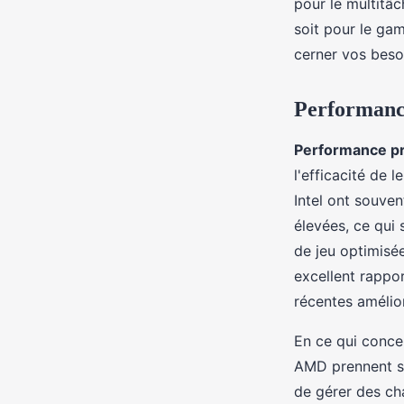
pour le multitâ
soit pour le gam
Margot
•
9 octobre 2024
•
9 min de lecture
cerner vos besoi
Performance
Performance p
l'efficacité de 
Intel ont souven
élevées, ce qui 
de jeu optimisé
excellent rappo
récentes amélior
En ce qui conce
AMD prennent so
de gérer des ch