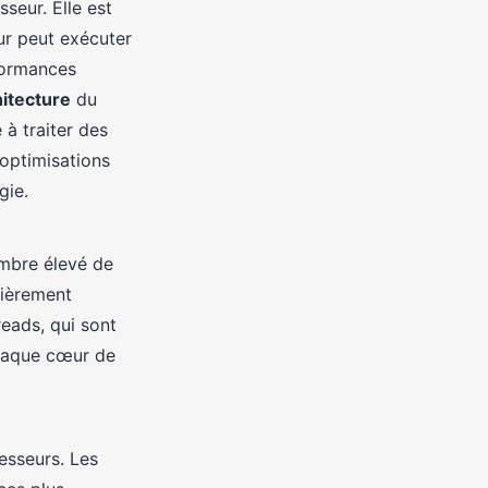
seur. Elle est
ur peut exécuter
formances
hitecture
du
 à traiter des
optimisations
gie.
ombre élevé de
lièrement
eads, qui sont
chaque cœur de
cesseurs. Les