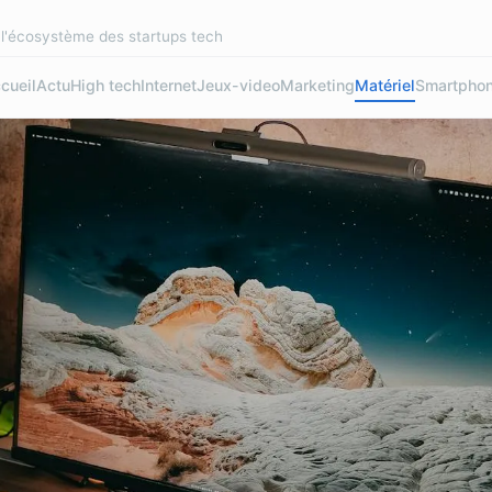
r l'écosystème des startups tech
cueil
Actu
High tech
Internet
Jeux-video
Marketing
Matériel
Smartpho