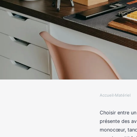
Accueil
›
Matériel
MATÉRIEL
Comparaison entre pr
Choisir entre u
présente des av
AMD
monocœur, tandi