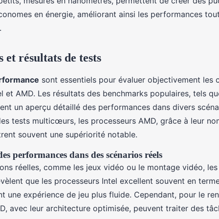
petits, mesurés en nanomètres, permettent de créer des pu
onomes en énergie, améliorant ainsi les performances tout
.
et résultats de tests
erformance
sont essentiels pour évaluer objectivement les 
el et AMD. Les résultats des benchmarks populaires, tels q
ent un aperçu détaillé des performances dans divers scénar
es tests multicœurs, les processeurs AMD, grâce à leur n
rent souvent une supériorité notable.
s performances dans des scénarios réels
ions réelles, comme les jeux vidéo ou le montage vidéo, le
vèlent que les processeurs Intel excellent souvent en term
nt une expérience de jeu plus fluide. Cependant, pour le ren
, avec leur architecture optimisée, peuvent traiter des tâc