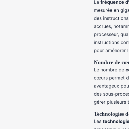
La
fréquence d
mesurée en giga
des instruction
accrues, notamm
processeur, quan
instructions co
pour améliorer 
Nombre de cœu
Le nombre de
c
cœurs permet de
avantageux pour
des sous-proce
gérer plusieurs t
Technologies d
Les
technologie