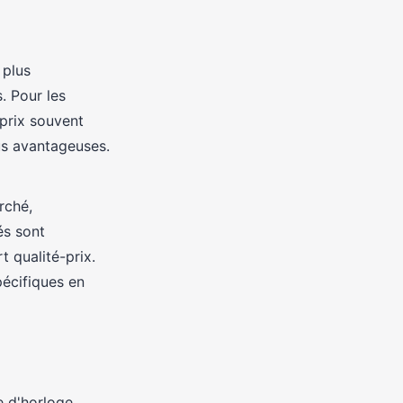
 plus
. Pour les
prix souvent
s avantageuses.
rché,
és sont
t qualité-prix.
écifiques en
e d'horloge