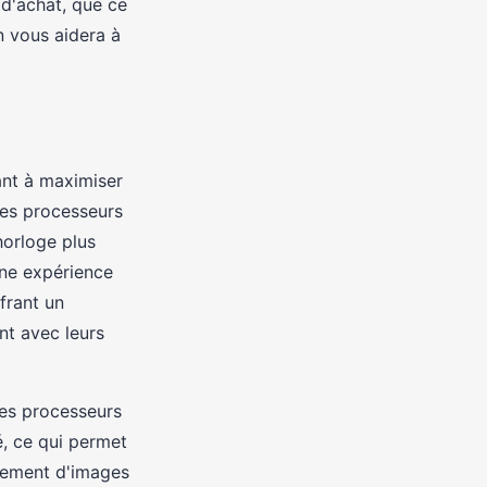
 d'achat, que ce
n vous aidera à
hant à maximiser
 les processeurs
horloge plus
une expérience
frant un
nt avec leurs
les processeurs
, ce qui permet
itement d'images