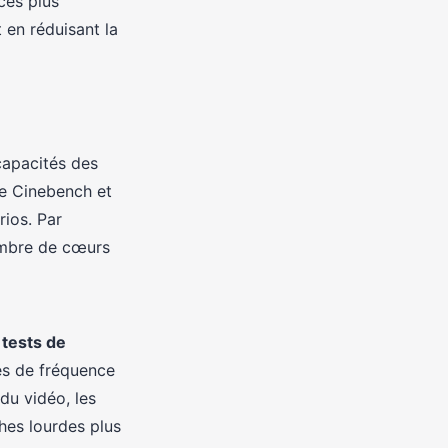
ces plus
 en réduisant la
capacités des
ue Cinebench et
ios. Par
ombre de cœurs
s
tests de
es de fréquence
du vidéo, les
hes lourdes plus