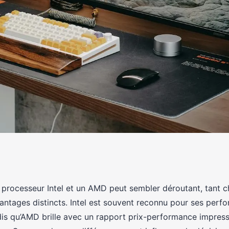
ocesseurs Intel et
n processeur Intel et un AMD peut sembler déroutant, tant
antages distincts. Intel est souvent reconnu pour ses perf
s qu’AMD brille avec un rapport prix-performance impress