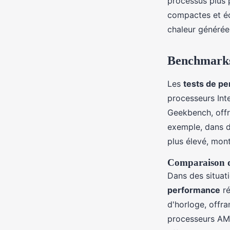
processus plus 
compactes et éc
chaleur générée
Benchmarks 
Les
tests de p
processeurs Int
Geekbench, offr
exemple, dans d
plus élevé, mont
Comparaison de
Dans des situat
performance
ré
d'horloge, offra
processeurs AMD