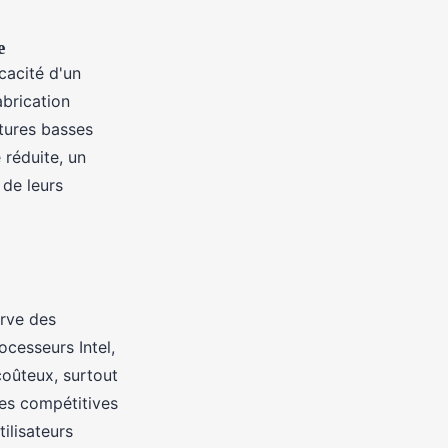
e
cacité d'un
brication
tures basses
réduite, un
 de leurs
rve des
ocesseurs Intel,
coûteux, surtout
es compétitives
tilisateurs