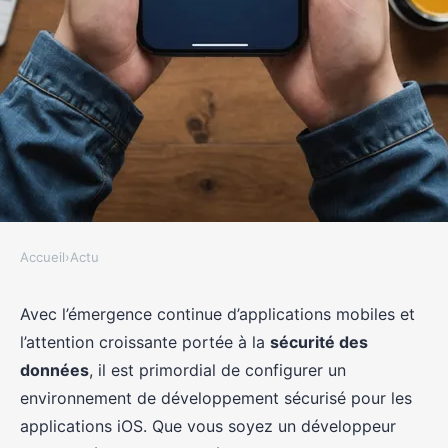
Accueil
›
Actu
ACTU
Comment configurer un
Avec l’émergence continue d’applications mobiles et
l’attention croissante portée à la
sécurité des
environnement de
données
, il est primordial de configurer un
développement sécurisé pour les
environnement de développement sécurisé pour les
applications mobiles iOS?
applications iOS. Que vous soyez un développeur