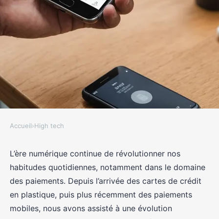
Accueil
›
High tech
HIGH TECH
Quels sont les avantages des
L’ère numérique continue de révolutionner nos
habitudes quotidiennes, notamment dans le domaine
technologies NFC pour les
des paiements. Depuis l’arrivée des cartes de crédit
paiements sans contact?
en plastique, puis plus récemment des paiements
mobiles, nous avons assisté à une évolution
Margot
•
17 septembre 2024
•
5 min de lecture