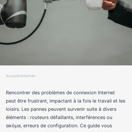
Accueil
›
Internet
INTERNET
Comment résoudre des
Rencontrer des problèmes de connexion Internet
peut être frustrant, impactant à la fois le travail et les
problèmes de connexion Internet
loisirs. Les pannes peuvent survenir suite à divers
?
éléments : routeurs défaillants, interférences ou
ακόμα, erreurs de configuration. Ce guide vous
Margot
•
9 octobre 2024
•
7 min de lecture