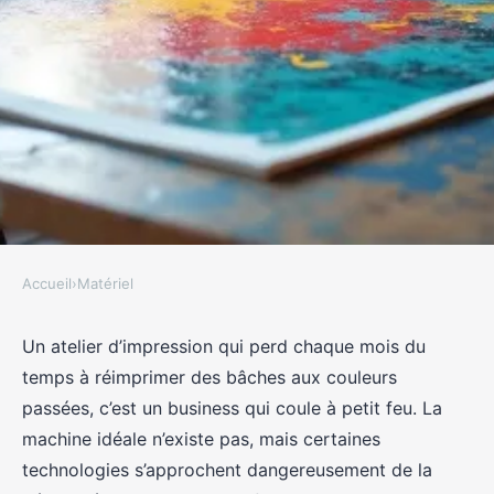
Accueil
›
Matériel
MATÉRIEL
Des imprimantes grand format
Un atelier d’impression qui perd chaque mois du
temps à réimprimer des bâches aux couleurs
Roland au service de votre
passées, c’est un business qui coule à petit feu. La
créativité
machine idéale n’existe pas, mais certaines
technologies s’approchent dangereusement de la
Séraphine
•
12/03/2026 17:40
•
8 min de lecture